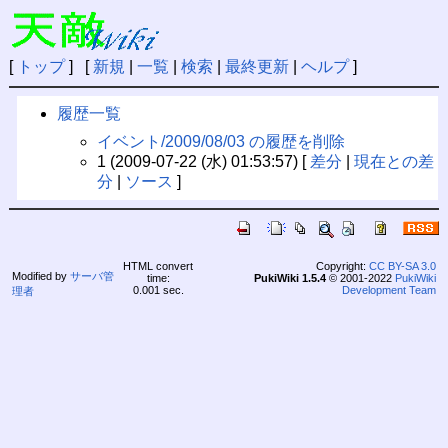
[
トップ
] [
新規
|
一覧
|
検索
|
最終更新
|
ヘルプ
]
履歴一覧
イベント/2009/08/03 の履歴を削除
1 (2009-07-22 (水) 01:53:57) [
差分
|
現在との差
分
|
ソース
]
HTML convert
Copyright:
CC BY-SA 3.0
Modified by
サーバ管
time:
PukiWiki 1.5.4
© 2001-2022
PukiWiki
0.001 sec.
Development Team
理者