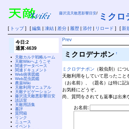
藤沢流天敵悪影響目安
/
ミクロ
[
トップ
] [
編集
|
凍結
|
差分
|
履歴
|
添付
|
リロード
] [
新
Prev
今日:2
通算:4639
ミクロデナポン
†
天敵カルテ戦略ルーム
天敵Wikiへようこそ
関連データベース
ミクロデナポン
（殺虫剤）につ
関連ドキュメント
Web病害図鑑
天敵利用をしていて思ったこと
Web昆虫図鑑
（お名前）、（題名）は特に記
農薬Wiki
天敵利用マニュアル
お気軽にどうぞ。
天敵ナビゲーション
藤沢流天敵悪影響目安
尚、質問をされても返事は出来
談話室
天敵用語集
お名前:
書評
質問箱
リンク
ニュース
イベント