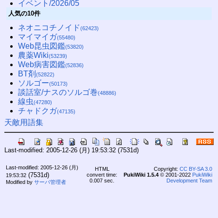
イベント/2026/05
人気の10件
ネオニコチノイド
(62423)
マイマイガ
(55480)
Web昆虫図鑑
(53820)
農薬Wiki
(53239)
Web病害図鑑
(52836)
BT剤
(52822)
ソルゴー
(50173)
談話室/ナスのソルゴ巻
(48886)
線虫
(47280)
チャドクガ
(47135)
天敵用語集
Last-modified: 2005-12-26 (月) 19:53:32
(7531d)
Last-modified: 2005-12-26 (月)
HTML
Copyright:
CC BY-SA 3.0
(7531d)
convert time:
PukiWiki 1.5.4
© 2001-2022
PukiWiki
19:53:32
0.007 sec.
Development Team
Modified by
サーバ管理者