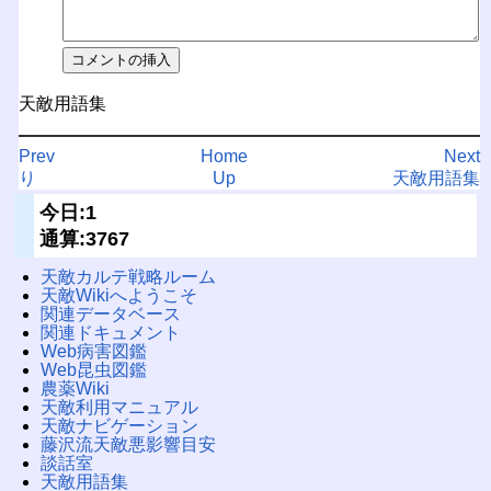
天敵用語集
Prev
Home
Next
り
Up
天敵用語集
今日:1
通算:3767
天敵カルテ戦略ルーム
天敵Wikiへようこそ
関連データベース
関連ドキュメント
Web病害図鑑
Web昆虫図鑑
農薬Wiki
天敵利用マニュアル
天敵ナビゲーション
藤沢流天敵悪影響目安
談話室
天敵用語集