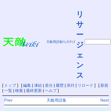
リ
サ
ー
天敵用語集
/
ら行
/
り
/
ジ
ェ
ン
ス
[
トップ
] [
編集
|
凍結
|
差分
|
履歴
|
添付
|
リロード
] [
新規
|
一覧
|
検索
|
最終更新
|
ヘルプ
]
Prev
天敵用語集
Next