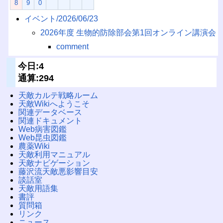
8
9
0
イベント/2026/06/23
2026年度 生物的防除部会第1回オンライン講演会
comment
今日:4
通算:294
天敵カルテ戦略ルーム
天敵Wikiへようこそ
関連データベース
関連ドキュメント
Web病害図鑑
Web昆虫図鑑
農薬Wiki
天敵利用マニュアル
天敵ナビゲーション
藤沢流天敵悪影響目安
談話室
天敵用語集
書評
質問箱
リンク
ニュース