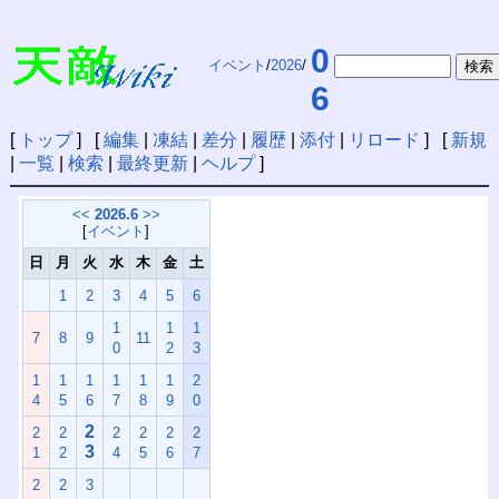
0
イベント
/
2026
/
6
[
トップ
] [
編集
|
凍結
|
差分
|
履歴
|
添付
|
リロード
] [
新規
|
一覧
|
検索
|
最終更新
|
ヘルプ
]
<<
2026.6
>>
[
イベント
]
日
月
火
水
木
金
土
1
2
3
4
5
6
1
1
1
7
8
9
11
0
2
3
1
1
1
1
1
1
2
4
5
6
7
8
9
0
2
2
2
2
2
2
2
3
1
2
4
5
6
7
2
2
3