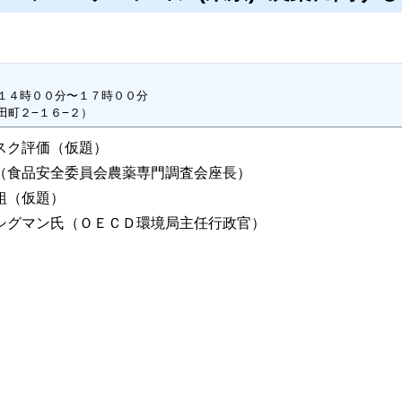
１４時００分〜１７時００分

田町２−１６−２）
スク評価（仮題）
安全委員会農薬専門調査会座長）
組（仮題）
ン氏（ＯＥＣＤ環境局主任行政官）