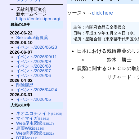
天敵利用研究会
ソース＞→
click here
新ホームページ
https://tenteki-ipm.org/
最新の10件
主催：内閣府食品安全委員会

2026-06-22
日時：平成１９年１月２４日（水）
Sekizuka/新農薬
場所：星陵会館（東京都千代田区永
2026-06-10
イベント/2026/06/23
日本における残留農薬のリ
2026-06-07
イベント/2026/09/11
鈴木 勝士 （食品
イベント/2026/09
イベント/2026/08
農薬に関するＯＥＣＤの取
イベント/2026/07
イベント/2026/06
リチャード・シグマ
2026-04-02
削除履歴
イベント/2026/04/24
2026-03-31
イベント/2026/05
人気の10件
ネオニコチノイド
(62408)
マイマイガ
(55461)
Web昆虫図鑑
(53817)
農薬Wiki
(53230)
Web病害図鑑
(52831)
BT剤
(52811)