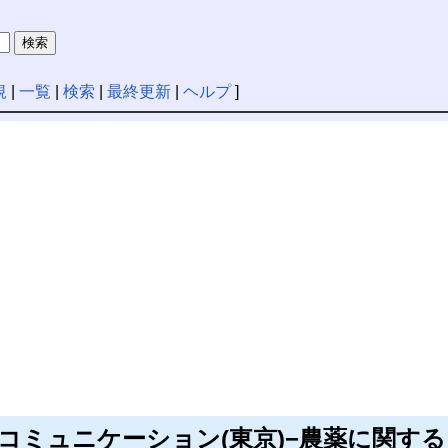
規
|
一覧
|
検索
|
最終更新
|
ヘルプ
]
コミュニケーション(東京)−農薬に関する