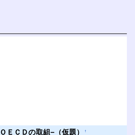
ＯＥＣＤの取組−（仮題）
†