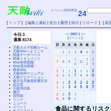
イベント
/
2007
/
01
/
24
[
トップ
] [
編集
|
凍結
|
差分
|
履歴
|
添付
|
リロード
] [
新
<<
2007.1
>>
今日:3
[
イベント
]
通算:8174
日
月
火
水
木
金
土
天敵カルテ戦略ルーム
天敵Wikiへようこそ
4
1
2
3
5
6
関連データベース
関連ドキュメント
1
1
1
7
8
9
11
Web病害図鑑
0
2
3
Web昆虫図鑑
農薬Wiki
1
2
1
1
1
1
1
天敵利用マニュアル
7
0
4
5
6
8
9
天敵ナビゲーション
藤沢流天敵悪影響目安
2
2
2
2
2
2
2
談話室
3
4
5
6
7
1
2
天敵用語集
書評
3
2
2
3
質問箱
0
8
9
1
リンク
ニュース
イベント
食品に関するリスク
タグクラウド